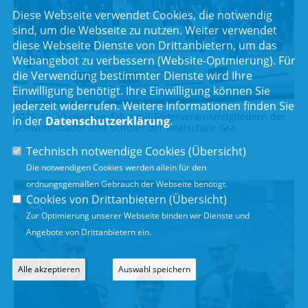
Diese Webseite verwendet Cookies, die notwendig
sind, um die Webseite zu nutzen. Weiter verwendet
diese Webseite Dienste von Drittanbietern, um das
Webangebot zu verbessern (Website-Optmierung). Für
die Verwendung bestimmter Dienste wird Ihre
Einwilligung benötigt. Ihre Einwilligung können Sie
jederzeit widerrufen. Weitere Informationen finden Sie
2025_10_20 Landtagsfahrt mit Födervereinsmitgliedern der
in der
Datenschutzerklärung
.
Schwimmbäder und Schüler der Realschule Grä
Technisch notwendige Cookies (
Übersicht
)
Die notwendigen Cookies werden allein für den
ordnungsgemäßen Gebrauch der Webseite benötigt.
Cookies von Drittanbietern (
Übersicht
)
Zur Optimierung unserer Webseite binden wir Dienste und
Angebote von Drittanbietern ein.
Alle akzeptieren
Auswahl speichern