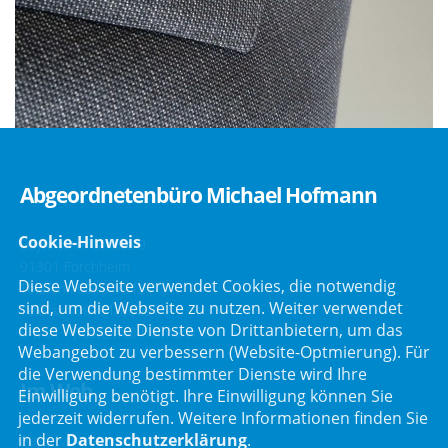
Abgeordnetenbüro Michael Hofmann
Cookie-Hinweis
Bayreuther Straße 9
91301 Forchheim
Diese Webseite verwendet Cookies, die notwendig
Telefon :
09191/2121
sind, um die Webseite zu nutzen. Weiter verwendet
Telefax : 09191/80051
diese Webseite Dienste von Drittanbietern, um das
E-Mail :
post@mdl-hofmann.de
Webangebot zu verbessern (Website-Optmierung). Für
die Verwendung bestimmter Dienste wird Ihre
Im Web
Einwilligung benötigt. Ihre Einwilligung können Sie
jederzeit widerrufen. Weitere Informationen finden Sie
in der
Datenschutzerklärung
.
Bayerischer Landtag