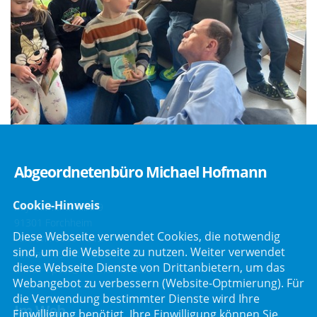
Abgeordnetenbüro Michael Hofmann
Cookie-Hinweis
Bayreuther Straße 9
91301 Forchheim
Diese Webseite verwendet Cookies, die notwendig
Telefon :
09191/2121
sind, um die Webseite zu nutzen. Weiter verwendet
Telefax : 09191/80051
diese Webseite Dienste von Drittanbietern, um das
E-Mail :
post@mdl-hofmann.de
Webangebot zu verbessern (Website-Optmierung). Für
die Verwendung bestimmter Dienste wird Ihre
Im Web
Einwilligung benötigt. Ihre Einwilligung können Sie