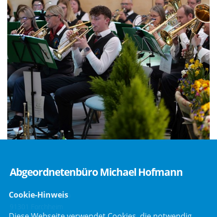
Abgeordnetenbüro Michael Hofmann
Cookie-Hinweis
Bayreuther Straße 9
91301 Forchheim
Diese Webseite verwendet Cookies, die notwendig