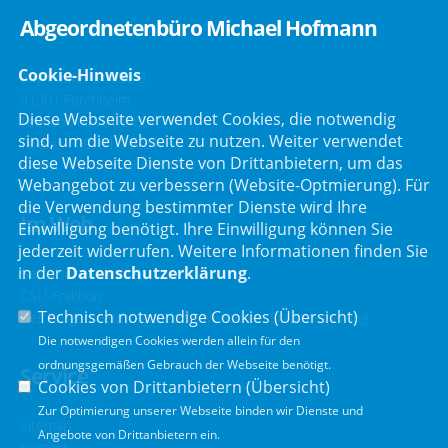
Abgeordnetenbüro Michael Hofmann
Cookie-Hinweis
Bayreuther Straße 9
91301 Forchheim
Diese Webseite verwendet Cookies, die notwendig
Telefon :
09191/2121
sind, um die Webseite zu nutzen. Weiter verwendet
Telefax : 09191/80051
diese Webseite Dienste von Drittanbietern, um das
E-Mail :
post@mdl-hofmann.de
Webangebot zu verbessern (Website-Optmierung). Für
die Verwendung bestimmter Dienste wird Ihre
Im Web
Einwilligung benötigt. Ihre Einwilligung können Sie
jederzeit widerrufen. Weitere Informationen finden Sie
in der
Datenschutzerklärung
.
Bayerischer Landtag
CSU-Fraktion
Technisch notwendige Cookies (
Übersicht
)
Der Bürgerbeauftragte der Bayerischen Staatsregierung
Die notwendigen Cookies werden allein für den
ordnungsgemäßen Gebrauch der Webseite benötigt.
Service
Cookies von Drittanbietern (
Übersicht
)
Zur Optimierung unserer Webseite binden wir Dienste und
Sitemap
Angebote von Drittanbietern ein.
Kontakt