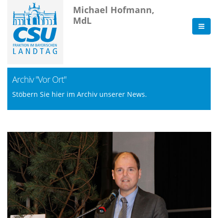
Michael Hofmann,
MdL
Archiv "Vor Ort"
Stöbern Sie hier im Archiv unserer News.