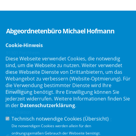
Abgeordnetenbüro Michael Hofmann
Cookie-Hinweis
Bayreuther Straße 9
91301 Forchheim
Diese Webseite verwendet Cookies, die notwendig
Telefon :
09191/2121
sind, um die Webseite zu nutzen. Weiter verwendet
Telefax : 09191/80051
diese Webseite Dienste von Drittanbietern, um das
E-Mail :
post@mdl-hofmann.de
Webangebot zu verbessern (Website-Optmierung). Für
die Verwendung bestimmter Dienste wird Ihre
Im Web
Einwilligung benötigt. Ihre Einwilligung können Sie
jederzeit widerrufen. Weitere Informationen finden Sie
in der
Datenschutzerklärung
.
Bayerischer Landtag
CSU-Fraktion
Technisch notwendige Cookies (
Übersicht
)
Der Bürgerbeauftragte der Bayerischen Staatsregierung
Die notwendigen Cookies werden allein für den
ordnungsgemäßen Gebrauch der Webseite benötigt.