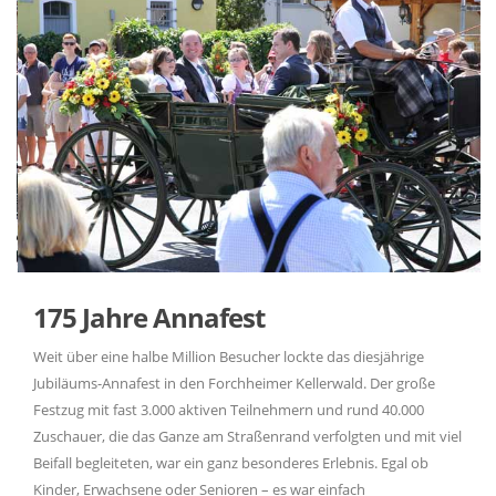
175 Jahre Annafest
Weit über eine halbe Million Besucher lockte das diesjährige
Jubiläums-Annafest in den Forchheimer Kellerwald. Der große
Festzug mit fast 3.000 aktiven Teilnehmern und rund 40.000
Zuschauer, die das Ganze am Straßenrand verfolgten und mit viel
Beifall begleiteten, war ein ganz besonderes Erlebnis. Egal ob
Kinder, Erwachsene oder Senioren – es war einfach