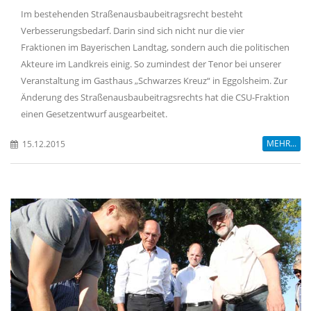
Im bestehenden Straßenausbaubeitragsrecht besteht
Verbesserungsbedarf. Darin sind sich nicht nur die vier
Fraktionen im Bayerischen Landtag, sondern auch die politischen
Akteure im Landkreis einig. So zumindest der Tenor bei unserer
Veranstaltung im Gasthaus „Schwarzes Kreuz“ in Eggolsheim. Zur
Änderung des Straßenausbaubeitragsrechts hat die CSU-Fraktion
einen Gesetzentwurf ausgearbeitet.
MEHR...
15.12.2015