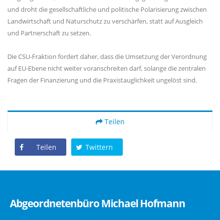
und droht die gesellschaftliche und politische Polarisierung zwischen
Landwirtschaft und Naturschutz zu verschärfen, statt auf Ausgleich
und Partnerschaft zu setzen.
Die CSU-Fraktion fordert daher, dass die Umsetzung der Verordnung
auf EU-Ebene nicht weiter voranschreiten darf, solange die zentralen
Fragen der Finanzierung und die Praxistauglichkeit ungelöst sind.
Teilen
Teilen
Twittern
Abgeordnetenbüro Michael Hofmann