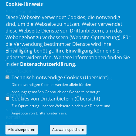
Cookie-Hinweis
Bayreuther Straße 9
91301 Forchheim
Diese Webseite verwendet Cookies, die notwendig
Telefon :
09191/2121
sind, um die Webseite zu nutzen. Weiter verwendet
Telefax : 09191/80051
diese Webseite Dienste von Drittanbietern, um das
E-Mail :
post@mdl-hofmann.de
Webangebot zu verbessern (Website-Optmierung). Für
die Verwendung bestimmter Dienste wird Ihre
Im Web
Einwilligung benötigt. Ihre Einwilligung können Sie
jederzeit widerrufen. Weitere Informationen finden Sie
in der
Datenschutzerklärung
.
Bayerischer Landtag
CSU-Fraktion
Technisch notwendige Cookies (
Übersicht
)
Der Bürgerbeauftragte der Bayerischen Staatsregierung
Die notwendigen Cookies werden allein für den
ordnungsgemäßen Gebrauch der Webseite benötigt.
Service
Cookies von Drittanbietern (
Übersicht
)
Zur Optimierung unserer Webseite binden wir Dienste und
Sitemap
Angebote von Drittanbietern ein.
Kontakt
Impressum
Alle akzeptieren
Auswahl speichern
Datenschutz