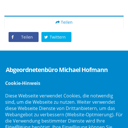
Teilen
Teilen
Twittern
Abgeordnetenbüro Michael Hofmann
Cookie-Hinweis
Bayreuther Straße 9
91301 Forchheim
Diese Webseite verwendet Cookies, die notwendig
Telefon :
09191/2121
sind, um die Webseite zu nutzen. Weiter verwendet
Telefax : 09191/80051
diese Webseite Dienste von Drittanbietern, um das
E-Mail :
post@mdl-hofmann.de
Webangebot zu verbessern (Website-Optmierung). Für
die Verwendung bestimmter Dienste wird Ihre
Im Web
Einwilligung benötigt. Ihre Einwilligung können Sie