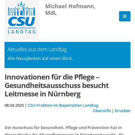
Michael Hofmann,
MdL
Aktuelles aus dem Landtag
Alle Neuigkeiten auf einen Blick.
Innovationen für die Pflege –
Gesundheitsausschuss besucht
Leitmesse in Nürnberg
08.04.2025 |
CSU-Fraktion im Bayerischen Landtag
Übersicht
|
Drucken
Der Ausschuss für Gesundheit, Pflege und Prävention hat in
dieser Woche die Altenpflegemesse in Nürnberg besucht, die