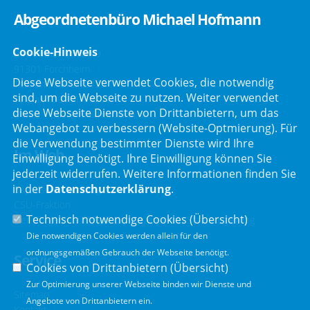
Abgeordnetenbüro Michael Hofmann
Cookie-Hinweis
Bayreuther Straße 9
91301 Forchheim
Diese Webseite verwendet Cookies, die notwendig
Telefon :
09191/2121
sind, um die Webseite zu nutzen. Weiter verwendet
Telefax : 09191/80051
diese Webseite Dienste von Drittanbietern, um das
E-Mail :
post@mdl-hofmann.de
Webangebot zu verbessern (Website-Optmierung). Für
die Verwendung bestimmter Dienste wird Ihre
Im Web
Einwilligung benötigt. Ihre Einwilligung können Sie
jederzeit widerrufen. Weitere Informationen finden Sie
in der
Datenschutzerklärung
.
Bayerischer Landtag
CSU-Fraktion
Technisch notwendige Cookies (
Übersicht
)
Der Bürgerbeauftragte der Bayerischen Staatsregierung
Die notwendigen Cookies werden allein für den
ordnungsgemäßen Gebrauch der Webseite benötigt.
Service
Cookies von Drittanbietern (
Übersicht
)
Zur Optimierung unserer Webseite binden wir Dienste und
Sitemap
Angebote von Drittanbietern ein.
Kontakt