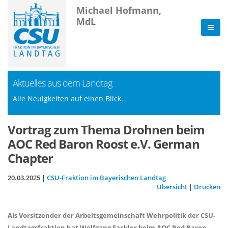
Michael Hofmann,
MdL
Aktuelles aus dem Landtag
Alle Neuigkeiten auf einen Blick.
Vortrag zum Thema Drohnen beim
AOC Red Baron Roost e.V. German
Chapter
20.03.2025 |
CSU-Fraktion im Bayerischen Landtag
Übersicht
|
Drucken
Als Vorsitzender der Arbeitsgemeinschaft Wehrpolitik der CSU-
Landtagsfraktion hat Wolfgang Fackler beim AOC Red Baron