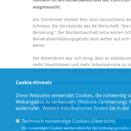
ausgetauscht.
Die Teilnehmer stellten fest, dass Deutschland der
Schreyer, die Vorsitzende des AK Wirtschaft: "Die
Besserung." Der Bundeshaushalt setze keinen Sch
Bürokratieentlastungsgesetz lässt weiter auf sich
weiter.
Der Arbeitskreis war sich einig, dass es stattde
mehr Investitionen und mehr Arbeitsanreize zu sc
der Ausbildung von Fachkräften, mit Investitionen
Cookie-Hinweis
Diese Webseite verwendet Cookies, die notwendig si
Webangebot zu verbessern (Website-Optmierung). Für
Teilen
Twittern
widerrufen. Weitere Informationen finden Sie in der
Technisch notwendige Cookies (
Übersicht
)
Abgeordnetenbüro Michael Hofmann
Die notwendigen Cookies werden allein für den ordnungsgemäßen 