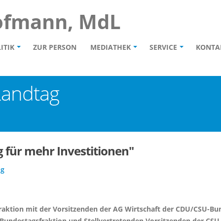
ofmann, MdL
ITIK
ZUR PERSON
MEDIATHEK
SERVICE
KONTA
Landtag
für mehr Investitionen"
ag
Fraktion mit der Vorsitzenden der AG Wirtschaft der CDU/CSU-Bu
undestagsfraktion und Stellvertretenden Vorsitzenden der CSU