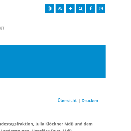
KT
Übersicht
|
Drucken
ndestagsfraktion, Julia Klöckner MdB und dem
-Landesgruppe, Hansjörg Durz, MdB