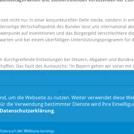
zeit nicht nur in einer konjunkturellen Delle stecke, sondern in e
 derzeitige Wirtschaftspolitik des Bundes lässt uns international a
werpunkt auf Investitionen und das Bürgergeld verschlechtere die
 warten und bei einem überfälligen Unterstützungsprogramm für die
ssen durchgreifende Entlastungen bei Steuern, Abgaben und Bürokr
haffen. Das Fazit des Austauschs: "In Bayern gehen wir voran mit
 in eine leistungsfähige Infrastruktur und mit einer gezielten Unte
Teilen
nd, um die Webseite zu nutzen. Weiter verwendet diese Web
 die Verwendung bestimmter Dienste wird Ihre Einwilligung 
Datenschutzerklärung
.
Im Web
Gebrauch der Webseite benötigt.