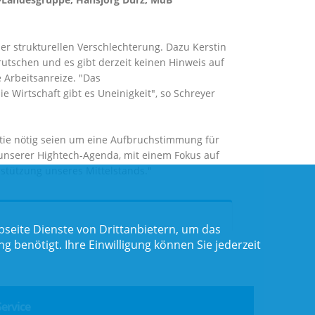
iner strukturellen Verschlechterung. Dazu Kerstin
brutschen und es gibt derzeit keinen Hinweis auf
 Arbeitsanreize. "Das
 Wirtschaft gibt es Uneinigkeit", so Schreyer
atie nötig seien um eine Aufbruchstimmung für
 unserer Hightech-Agenda, mit einem Fokus auf
rstützung unseres Mittelstands."
seite Dienste von Drittanbietern, um das
benötigt. Ihre Einwilligung können Sie jederzeit
Service