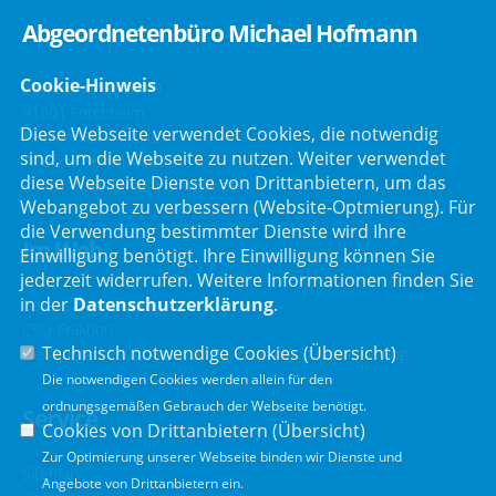
Abgeordnetenbüro Michael Hofmann
Cookie-Hinweis
Bayreuther Straße 9
91301 Forchheim
Diese Webseite verwendet Cookies, die notwendig
Telefon :
09191/2121
sind, um die Webseite zu nutzen. Weiter verwendet
Telefax : 09191/80051
diese Webseite Dienste von Drittanbietern, um das
E-Mail :
post@mdl-hofmann.de
Webangebot zu verbessern (Website-Optmierung). Für
die Verwendung bestimmter Dienste wird Ihre
Im Web
Einwilligung benötigt. Ihre Einwilligung können Sie
jederzeit widerrufen. Weitere Informationen finden Sie
in der
Datenschutzerklärung
.
Bayerischer Landtag
CSU-Fraktion
Technisch notwendige Cookies (
Übersicht
)
Der Bürgerbeauftragte der Bayerischen Staatsregierung
Die notwendigen Cookies werden allein für den
ordnungsgemäßen Gebrauch der Webseite benötigt.
Service
Cookies von Drittanbietern (
Übersicht
)
Zur Optimierung unserer Webseite binden wir Dienste und
Sitemap
Angebote von Drittanbietern ein.