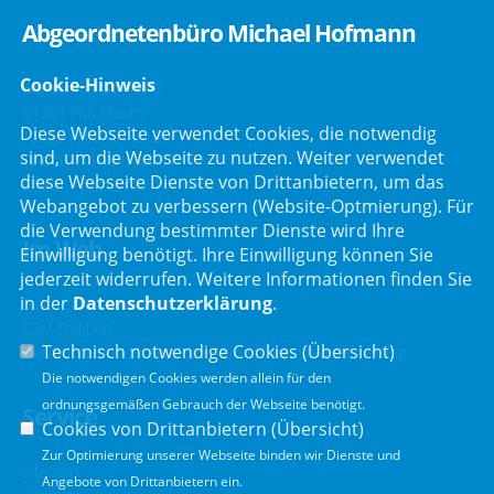
Abgeordnetenbüro Michael Hofmann
Cookie-Hinweis
Bayreuther Straße 9
91301 Forchheim
Diese Webseite verwendet Cookies, die notwendig
Telefon :
09191/2121
sind, um die Webseite zu nutzen. Weiter verwendet
Telefax : 09191/80051
diese Webseite Dienste von Drittanbietern, um das
E-Mail :
post@mdl-hofmann.de
Webangebot zu verbessern (Website-Optmierung). Für
die Verwendung bestimmter Dienste wird Ihre
Im Web
Einwilligung benötigt. Ihre Einwilligung können Sie
jederzeit widerrufen. Weitere Informationen finden Sie
in der
Datenschutzerklärung
.
Bayerischer Landtag
CSU-Fraktion
Technisch notwendige Cookies (
Übersicht
)
Der Bürgerbeauftragte der Bayerischen Staatsregierung
Die notwendigen Cookies werden allein für den
ordnungsgemäßen Gebrauch der Webseite benötigt.
Service
Cookies von Drittanbietern (
Übersicht
)
Zur Optimierung unserer Webseite binden wir Dienste und
Sitemap
Angebote von Drittanbietern ein.