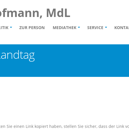
ofmann, MdL
ITIK
ZUR PERSON
MEDIATHEK
SERVICE
KONTA
Landtag
en Sie einen Link kopiert haben, stellen Sie sicher, dass der Link vo