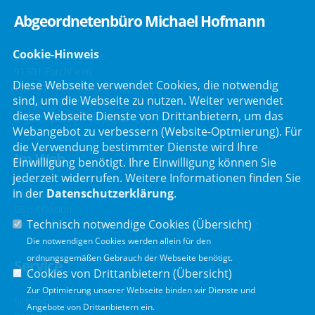
Abgeordnetenbüro Michael Hofmann
Cookie-Hinweis
Bayreuther Straße 9
91301 Forchheim
Diese Webseite verwendet Cookies, die notwendig
Telefon :
09191/2121
sind, um die Webseite zu nutzen. Weiter verwendet
Telefax : 09191/80051
diese Webseite Dienste von Drittanbietern, um das
E-Mail :
post@mdl-hofmann.de
Webangebot zu verbessern (Website-Optmierung). Für
die Verwendung bestimmter Dienste wird Ihre
Im Web
Einwilligung benötigt. Ihre Einwilligung können Sie
jederzeit widerrufen. Weitere Informationen finden Sie
in der
Datenschutzerklärung
.
Bayerischer Landtag
CSU-Fraktion
Technisch notwendige Cookies (
Übersicht
)
Der Bürgerbeauftragte der Bayerischen Staatsregierung
Die notwendigen Cookies werden allein für den
ordnungsgemäßen Gebrauch der Webseite benötigt.
Service
Cookies von Drittanbietern (
Übersicht
)
Zur Optimierung unserer Webseite binden wir Dienste und
Sitemap
Angebote von Drittanbietern ein.