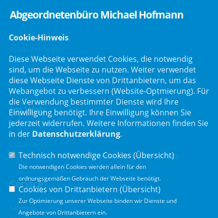
Abgeordnetenbüro Michael Hofmann
Cookie-Hinweis
Bayreuther Straße 9
91301 Forchheim
Diese Webseite verwendet Cookies, die notwendig
Telefon :
09191/2121
sind, um die Webseite zu nutzen. Weiter verwendet
Telefax : 09191/80051
diese Webseite Dienste von Drittanbietern, um das
E-Mail :
post@mdl-hofmann.de
Webangebot zu verbessern (Website-Optmierung). Für
die Verwendung bestimmter Dienste wird Ihre
Im Web
Einwilligung benötigt. Ihre Einwilligung können Sie
jederzeit widerrufen. Weitere Informationen finden Sie
in der
Datenschutzerklärung
.
Bayerischer Landtag
CSU-Fraktion
Technisch notwendige Cookies (
Übersicht
)
Der Bürgerbeauftragte der Bayerischen Staatsregierung
Die notwendigen Cookies werden allein für den
ordnungsgemäßen Gebrauch der Webseite benötigt.
Service
Cookies von Drittanbietern (
Übersicht
)
Zur Optimierung unserer Webseite binden wir Dienste und
Sitemap
Angebote von Drittanbietern ein.