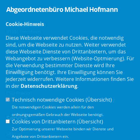
Abgeordnetenbüro Michael Hofmann
Cookie-Hinweis
Bayreuther Straße 9
91301 Forchheim
Diese Webseite verwendet Cookies, die notwendig
Telefon :
09191/2121
sind, um die Webseite zu nutzen. Weiter verwendet
Telefax : 09191/80051
diese Webseite Dienste von Drittanbietern, um das
E-Mail :
post@mdl-hofmann.de
Webangebot zu verbessern (Website-Optmierung). Für
die Verwendung bestimmter Dienste wird Ihre
Im Web
Einwilligung benötigt. Ihre Einwilligung können Sie
jederzeit widerrufen. Weitere Informationen finden Sie
in der
Datenschutzerklärung
.
Bayerischer Landtag
CSU-Fraktion
Technisch notwendige Cookies (
Übersicht
)
Der Bürgerbeauftragte der Bayerischen Staatsregierung
Die notwendigen Cookies werden allein für den
ordnungsgemäßen Gebrauch der Webseite benötigt.
Service
Cookies von Drittanbietern (
Übersicht
)
Zur Optimierung unserer Webseite binden wir Dienste und
Sitemap
Angebote von Drittanbietern ein.