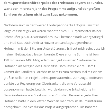
dem Sportstättenförderpaket des Freistaats Bayern bekundet,
war aber im ersten Jahr des Programms aufgrund der großen
Zahl von Anträgen nicht zum Zuge gekommen.
Nachdem auch in der zweiten Förderperiode die Erfolgsaussichten
lange Zeit nicht geklärt waren, wandten sich 2. Bürgermeister Rainer
Schmeußer (CSU), 3. Vorstand des TSV Ebermannstadt Georg Striegel
und NLE-Stadträtin Andrea Hutzler an Landtagsabgeordneten
Hofmann mit der Bitte um Unterstützung. „Es freut mich sehr, dass ich
meinen Beitrag dazu leisten konnte. Diese enorme Summe ist beim
TSV mit seinen 1400 Mitgliedern sehr gut investiert“, informierte
Hofmann als Mitglied des Haushaltsausschusses die drei. Damit
kommt der Landkreis Forchheim bereits zum zweiten Mal mit einem
großen Millionen-Projekt beim Sportstättenbau zum Zuge. Hofmann
dankte der Regierung von Oberfranken, die eine Vorauswahl
vorgenommen hatte. Letztlich wurde dann die Entscheidung im
Bauministerium von Staatsminister Christian Bernreiter getroffen.
Hofmann hatte in den letzten Wochen mehrfach im Bauministerium
nachgehakt und sich für das Projekt ausgesprochen. Die näheren