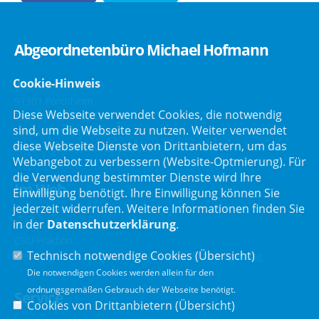
Abgeordnetenbüro Michael Hofmann
Cookie-Hinweis
Bayreuther Straße 9
91301 Forchheim
Diese Webseite verwendet Cookies, die notwendig
Telefon :
09191/2121
sind, um die Webseite zu nutzen. Weiter verwendet
Telefax : 09191/80051
diese Webseite Dienste von Drittanbietern, um das
E-Mail :
post@mdl-hofmann.de
Webangebot zu verbessern (Website-Optmierung). Für
die Verwendung bestimmter Dienste wird Ihre
Im Web
Einwilligung benötigt. Ihre Einwilligung können Sie
jederzeit widerrufen. Weitere Informationen finden Sie
in der
Datenschutzerklärung
.
Bayerischer Landtag
CSU-Fraktion
Technisch notwendige Cookies (
Übersicht
)
Der Bürgerbeauftragte der Bayerischen Staatsregierung
Die notwendigen Cookies werden allein für den
ordnungsgemäßen Gebrauch der Webseite benötigt.
Service
Cookies von Drittanbietern (
Übersicht
)