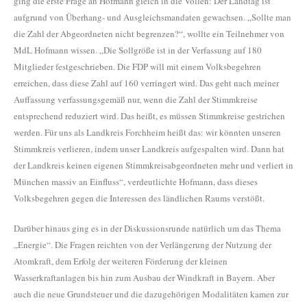
ging die erste Frage an Hofmann gleich in die Vollen: Der Landtag ist
aufgrund von Überhang- und Ausgleichsmandaten gewachsen. „Sollte man
die Zahl der Abgeordneten nicht begrenzen?“, wollte ein Teilnehmer von
MdL Hofmann wissen. „Die Sollgröße ist in der Verfassung auf 180
Mitglieder festgeschrieben. Die FDP will mit einem Volksbegehren
erreichen, dass diese Zahl auf 160 verringert wird. Das geht nach meiner
Auffassung verfassungsgemäß nur, wenn die Zahl der Stimmkreise
entsprechend reduziert wird. Das heißt, es müssen Stimmkreise gestrichen
werden. Für uns als Landkreis Forchheim heißt das: wir könnten unseren
Stimmkreis verlieren, indem unser Landkreis aufgespalten wird. Dann hat
der Landkreis keinen eigenen Stimmkreisabgeordneten mehr und verliert in
München massiv an Einfluss“, verdeutlichte Hofmann, dass dieses
Volksbegehren gegen die Interessen des ländlichen Raums verstößt.
Darüber hinaus ging es in der Diskussionsrunde natürlich um das Thema
Energie“. Die Fragen reichten von der Verlängerung der Nutzung der
Atomkraft, dem Erfolg der weiteren Förderung der kleinen
Wasserkraftanlagen bis hin zum Ausbau der Windkraft in Bayern. Aber
auch die neue Grundsteuer und die dazugehörigen Modalitäten kamen zur