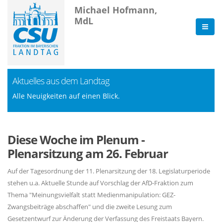
Michael Hofmann,
MdL
Aktuelles aus dem Landtag
Alle Neuigkeiten auf einen Blick.
Diese Woche im Plenum -
Plenarsitzung am 26. Februar
Auf der Tagesordnung der 11. Plenarsitzung der 18. Legislaturperiode
stehen u.a. Aktuelle Stunde auf Vorschlag der AfD-Fraktion zum
Thema "Meinungsvielfalt statt Medienmanipulation: GEZ-
Zwangsbeiträge abschaffen" und die zweite Lesung zum
Gesetzentwurf zur Änderung der Verfassung des Freistaats Bayern.